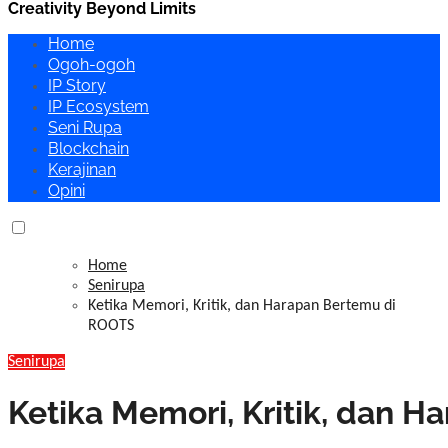
Creativity Beyond Limits
Home
Ogoh-ogoh
IP Story
IP Ecosystem
Seni Rupa
Blockchain
Kerajinan
Opini
Home
Senirupa
Ketika Memori, Kritik, dan Harapan Bertemu di
ROOTS
Senirupa
Ketika Memori, Kritik, dan 