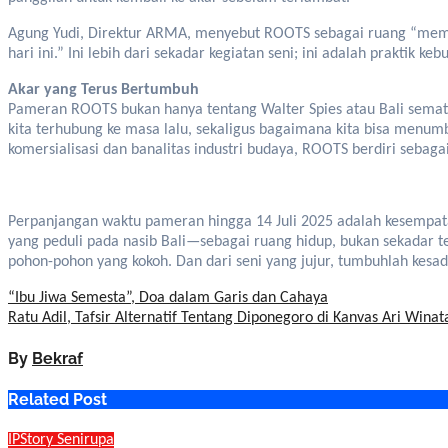
Agung Yudi, Direktur ARMA, menyebut ROOTS sebagai ruang “memba
hari ini.” Ini lebih dari sekadar kegiatan seni; ini adalah praktik
Akar yang Terus Bertumbuh
Pameran ROOTS bukan hanya tentang Walter Spies atau Bali semat
kita terhubung ke masa lalu, sekaligus bagaimana kita bisa menu
komersialisasi dan banalitas industri budaya, ROOTS berdiri sebagai 
Perpanjangan waktu pameran hingga 14 Juli 2025 adalah kesempata
yang peduli pada nasib Bali—sebagai ruang hidup, bukan sekadar t
pohon-pohon yang kokoh. Dan dari seni yang jujur, tumbuhlah kesad
Post
“Ibu Jiwa Semesta”, Doa dalam Garis dan Cahaya
Ratu Adil, Tafsir Alternatif Tentang Diponegoro di Kanvas Ari Winat
navigation
By
Bekraf
Related Post
IPStory
Senirupa