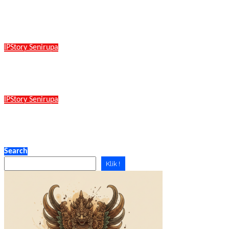
Membayangkan Dunia yang Lebih Baik lewat UTOPIA 20
Bekraf
Dec 6, 2025
IPStory
Senirupa
Ketika Keindahan Menyamar Pada Tipu Muslihat Made 
Bekraf
Dec 5, 2025
IPStory
Senirupa
Ratu Adil, Tafsir Alternatif Tentang Diponegoro di Kanvas
Bekraf
Oct 5, 2025
Search
Klik !