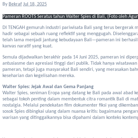
By
Bekraf
Jul 18, 2025
Pameran ROOTS Seratus tahun Walter Spies di Bali, (Foto oleh Ag
DI TENGAH gemuruh industri pariwisata Bali yang terus bergerak maju, pameran ROOTS: Seratus Tahun Walter Spies di Bali
hadir sebagai sebuah ruang reflektif yang menggugah. Diselen
telah lama menjadi jantung kebudayaan Bali—pameran ini berhasi
kanvas naratif yang kuat.
Semula dijadwalkan berakhir pada 14 Juni 2025, pameran ini diperp
antusiasme dan apresiasi tinggi dari publik. Tidak hanya wisata
pameran, tetapi juga masyarakat Bali sendiri, yang merasakan b
keseharian dan kegelisahan mereka.
Walter Spies: Jejak Awal dan Gema Panjang
Walter Spies, seniman Eropa yang datang ke Bali pada awal abad ke
sebagai tokoh penting dalam membentuk citra romantik Bali di mat
nostalgia. Melalui pendekatan film dokumenter fiksi yang dikemb
sosok Spies dibingkai ulang dalam nuansa kritis: bagaimana penga
warisan yang ditinggalkannya bisa dipahami dalam konteks kontem