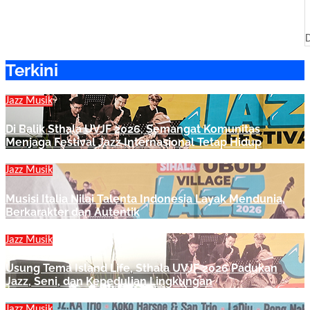
Terkini
Jazz
Musik
Di Balik Sthala UVJF 2026, Semangat Komunitas
Menjaga Festival Jazz Internasional Tetap Hidup
Jazz
Musik
Musisi Italia Nilai Talenta Indonesia Layak Mendunia,
Berkarakter dan Autentik
Jazz
Musik
Usung Tema Island Life, Sthala UVJF 2026 Padukan
Jazz, Seni, dan Kepedulian Lingkungan
Jazz
Musik