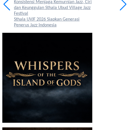
Konsistensi Menjaga Kemurnian Jazz, Ciri
dan Keunggulan Sthala Ubud Village Jazz
Festival
Sthala UVJF 2026 Siapkan Generasi
Penerus Jazz Indonesia