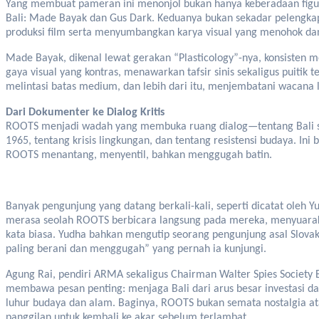
Yang membuat pameran ini menonjol bukan hanya keberadaan figur
Bali: Made Bayak dan Gus Dark. Keduanya bukan sekadar pelengkap 
produksi film serta menyumbangkan karya visual yang menohok da
Made Bayak, dikenal lewat gerakan “Plasticology”-nya, konsisten m
gaya visual yang kontras, menawarkan tafsir sinis sekaligus puitik 
melintasi batas medium, dan lebih dari itu, menjembatani wacana 
Dari Dokumenter ke Dialog Kritis
ROOTS menjadi wadah yang membuka ruang dialog—tentang Bali seb
1965, tentang krisis lingkungan, dan tentang resistensi budaya. I
ROOTS menantang, menyentil, bahkan menggugah batin.
Banyak pengunjung yang datang berkali-kali, seperti dicatat oleh
merasa seolah ROOTS berbicara langsung pada mereka, menyuaraka
kata biasa. Yudha bahkan mengutip seorang pengunjung asal Slov
paling berani dan menggugah” yang pernah ia kunjungi.
Agung Rai, pendiri ARMA sekaligus Chairman Walter Spies Society
membawa pesan penting: menjaga Bali dari arus besar investasi dan
luhur budaya dan alam. Baginya, ROOTS bukan semata nostalgia ata
panggilan untuk kembali ke akar sebelum terlambat.