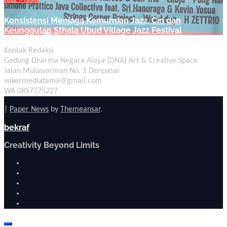
Konsistensi Menjaga Kemurnian Jazz, Ciri dan
Keunggulan Sthala Ubud Village Jazz Festival
Kontak Redaksi
Gedung Dharma Negara Alaya (DNA) Art & Creative Space
Jalan Mulawarman No. 1 Denpasar
wikermediatama@gmail.com
WA 0857375227
|
Paper News
by
Themeansar
.
bekraf
Creativity Beyond Limits