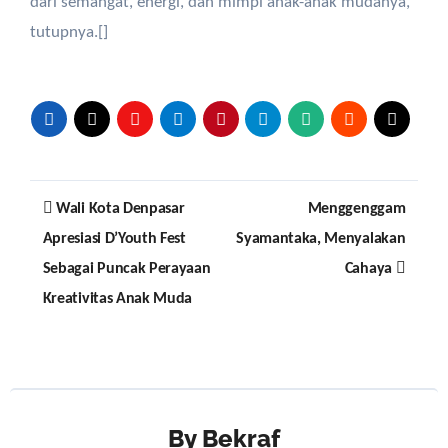
dari semangat, energi, dan mimpi anak-anak mudanya,”
tutupnya.[]
Post
Wali Kota Denpasar
Menggenggam
navigation
Apresiasi D’Youth Fest
Syamantaka, Menyalakan
Sebagai Puncak Perayaan
Cahaya
Kreativitas Anak Muda
By
Bekraf