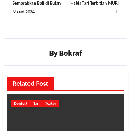
navigation
Semarakkan Bali di Bulan
Habis Tari Terbitlah MURI
Maret 2024
By
Bekraf
Related Post
Denfest
Tari
Teater