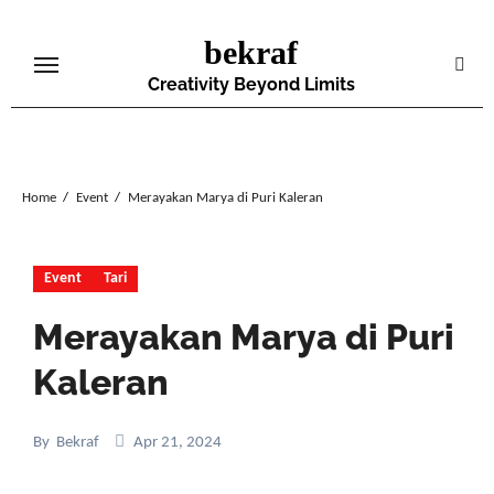
Skip
bekraf
to
content
Creativity Beyond Limits
Home
Event
Merayakan Marya di Puri Kaleran
Event
Tari
Merayakan Marya di Puri
Kaleran
By
Bekraf
Apr 21, 2024