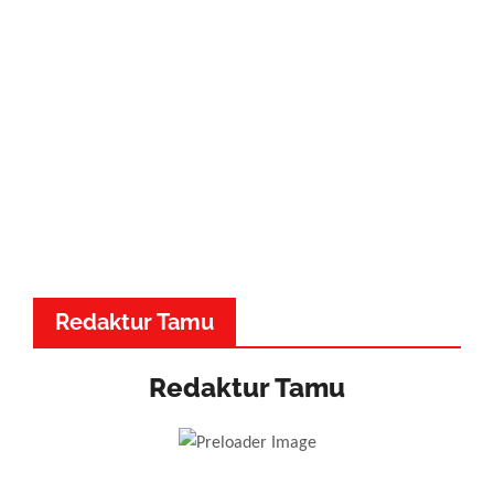
Redaktur Tamu
Redaktur Tamu
Dr. Made Adnyana - Musik
Dewa