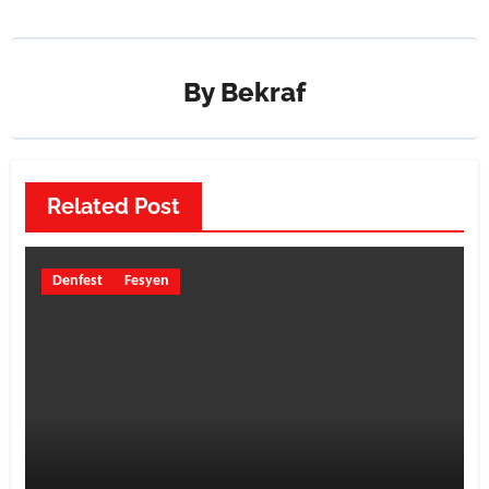
By
Bekraf
Related Post
Denfest
Fesyen