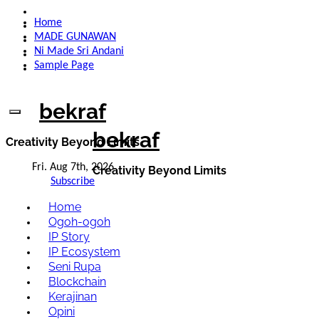
Skip
Home
to
MADE GUNAWAN
content
Ni Made Sri Andani
Sample Page
bekraf
bekraf
Creativity Beyond Limits
Fri. Aug 7th, 2026
Creativity Beyond Limits
Subscribe
Home
Ogoh-ogoh
IP Story
IP Ecosystem
Seni Rupa
Blockchain
Kerajinan
Opini