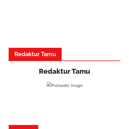
Redaktur Tamu
Redaktur Tamu
Dr. Made Adnyana - Musik
Dewa