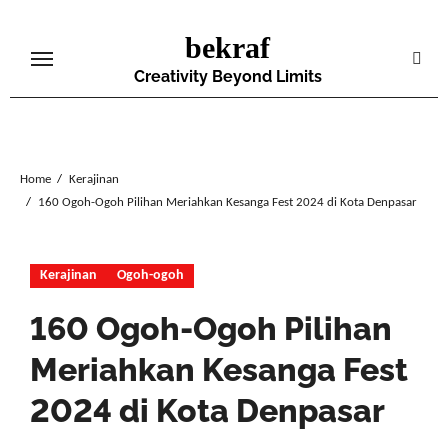
Skip
bekraf
to
content
Creativity Beyond Limits
Home
Kerajinan
160 Ogoh-Ogoh Pilihan Meriahkan Kesanga Fest 2024 di Kota Denpasar
Kerajinan
Ogoh-ogoh
160 Ogoh-Ogoh Pilihan
Meriahkan Kesanga Fest
2024 di Kota Denpasar