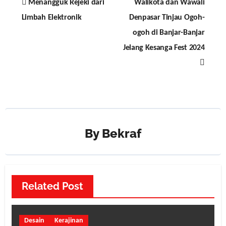
Menangguk Rejeki dari
Walikota dan Wawali
navigation
Limbah Elektronik
Denpasar Tinjau Ogoh-
ogoh di Banjar-Banjar
Jelang Kesanga Fest 2024
By
Bekraf
Related Post
Desain
Kerajinan