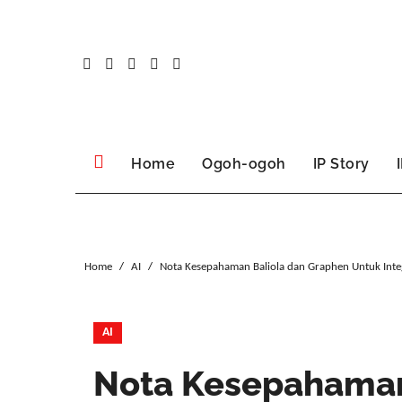
Skip
to
content
Home
Ogoh-ogoh
IP Story
Home
AI
Nota Kesepahaman Baliola dan Graphen Untuk Inte
AI
Nota Kesepahaman