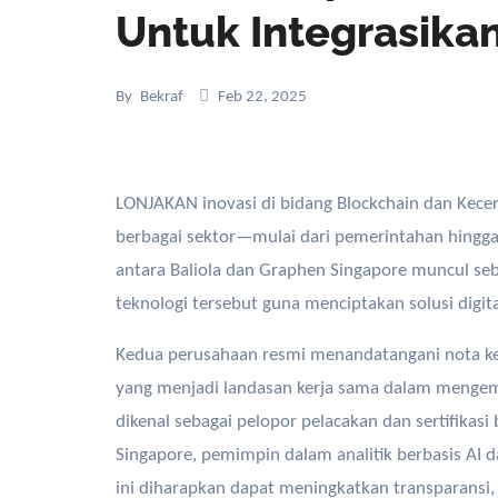
Untuk Integrasikan
By
Bekraf
Feb 22, 2025
LONJAKAN inovasi di bidang Blockchain dan Kecerdasan Buatan (AI) kini mendefinisikan ulang cara kerja
berbagai sektor—mulai dari pemerintahan hingga p
antara Baliola dan Graphen Singapore muncul se
teknologi tersebut guna menciptakan solusi digit
Kedua perusahaan resmi menandatangani nota 
yang menjadi landasan kerja sama dalam mengemban
dikenal sebagai pelopor pelacakan dan sertifikasi
Singapore, pemimpin dalam analitik berbasis AI d
ini diharapkan dapat meningkatkan transparansi, k