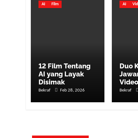
AI
Film
AI
Vi
12 Film Tentang
Duo K
AI yang Layak
Jawa
Disimak
Video
Laya
Bekraf
Feb 28, 2026
Bekraf
Masy
Berba
Denp
Creat
2026