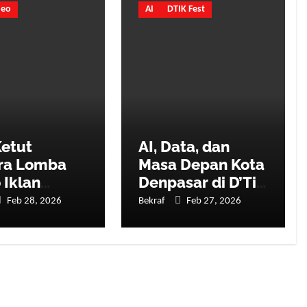
deo
AI
DTIK Fest
etut
AI, Data, dan
ra Lomba
Masa Depan Kota
 Iklan
Denpasar di D’Tik
nan
Festival 2026
Feb 28, 2026
Bekraf
Feb 27, 2026
arakat
sis AI
asar
ive Awards