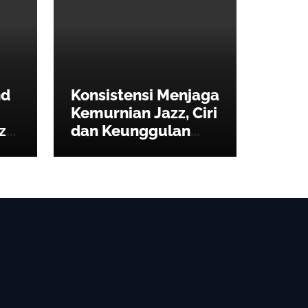
nd
Konsistensi Menjaga
Kemurnian Jazz, Ciri
zz,
dan Keunggulan
Sthala Ubud Village
Jazz Festival