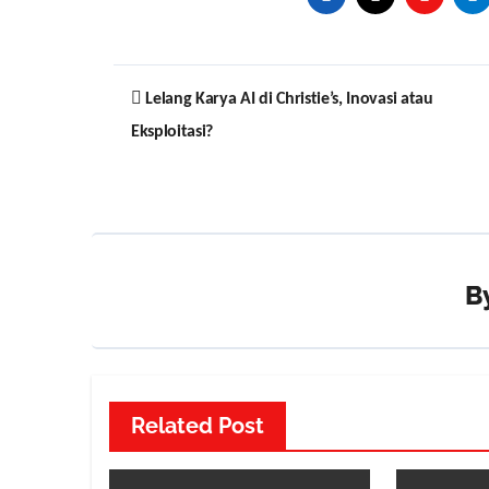
Post
Lelang Karya AI di Christie’s, Inovasi atau
navigation
Eksploitasi?
B
Related Post