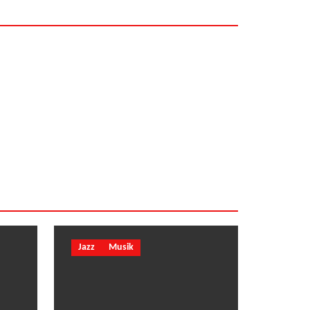
Dewa Gede Palg
Jazz
Musik