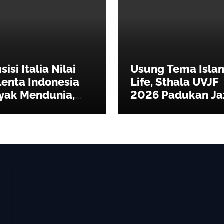
isi Italia Nilai
Usung Tema Isla
lenta Indonesia
Life, Sthala UVJF
yak Mendunia,
2026 Padukan Ja
rkarakter dan
Seni, dan
tentik
Kepedulian
Lingkungan