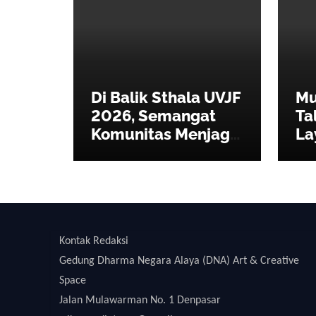
Di Balik Sthala UVJF
Mus
2026, Semangat
Ta
Komunitas Menjaga
La
Festival Jazz
Be
Internasional Tetap
Au
Hidup
Kontak Redaksi
Gedung Dharma Negara Alaya (DNA) Art & Creative
Space
Jalan Mulawarman No. 1 Denpasar