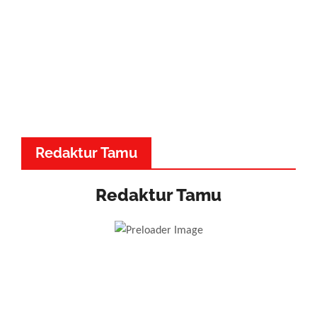
Redaktur Tamu
Redaktur Tamu
Dr. Made Adnyana - Musik
Dewa