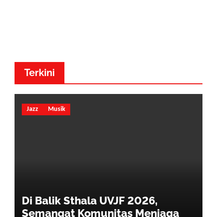
Dr. Made Adnyana - Musik
Dewa
Terkini
Jazz
Musik
Di Balik Sthala UVJF 2026,
Semangat Komunitas Menjaga