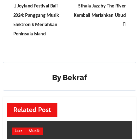
Post
Joyland Festival Bali
Sthala Jazz by The River
navigation
2024: Panggung Musik
Kembali Meriahkan Ubud
Elektronik Meriahkan
Peninsula Island
By
Bekraf
Related Post
Jazz
Musik