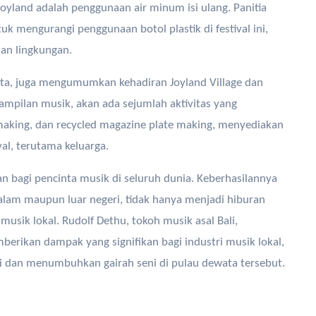
 Joyland adalah penggunaan air minum isi ulang. Panitia
tuk mengurangi penggunaan botol plastik di festival ini,
an lingkungan.
arta, juga mengumumkan kehadiran Joyland Village dan
ampilan musik, akan ada sejumlah aktivitas yang
r making, dan recycled magazine plate making, menyediakan
al, terutama keluarga.
an bagi pencinta musik di seluruh dunia. Keberhasilannya
alam maupun luar negeri, tidak hanya menjadi hiburan
usik lokal. Rudolf Dethu, tokoh musik asal Bali,
erikan dampak yang signifikan bagi industri musik lokal,
i dan menumbuhkan gairah seni di pulau dewata tersebut.