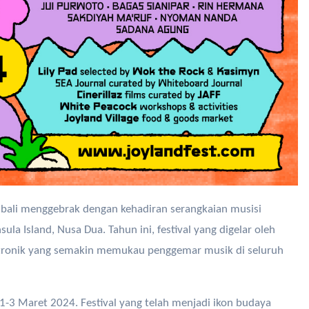
la Island, Nusa Dua. Tahun ini, festival yang digelar oleh
ktronik yang semakin memukau penggemar musik di seluruh
a 1-3 Maret 2024. Festival yang telah menjadi ikon budaya