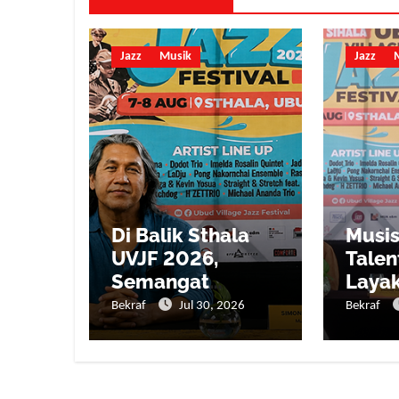
Jazz
Musik
Jazz
Di Balik Sthala
Musisi
UVJF 2026,
Talen
Semangat
Layak
Komunitas
Berka
Bekraf
Jul 30, 2026
Bekraf
Menjaga Festival
Auten
Jazz
Internasional
Tetap Hidup