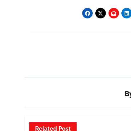
Post
navigation
B
Related Post