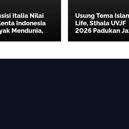
isi Italia Nilai
Usung Tema Isla
lenta Indonesia
Life, Sthala UVJF
yak Mendunia,
2026 Padukan Ja
rkarakter dan
Seni, dan
tentik
Kepedulian
Lingkungan