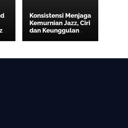
nd
Konsistensi Menjaga
Kemurnian Jazz, Ciri
zz,
dan Keunggulan
Sthala Ubud Village
Jazz Festival