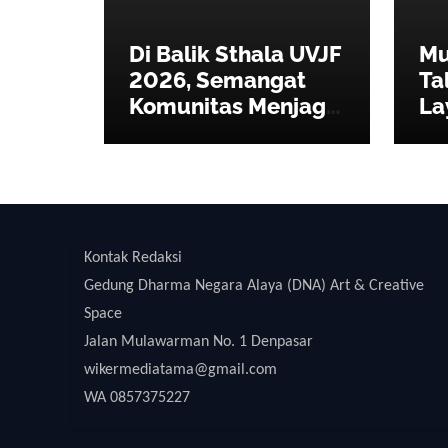
Di Balik Sthala UVJF
Mus
2026, Semangat
Ta
Komunitas Menjaga
La
Festival Jazz
Be
Internasional Tetap
Au
Hidup
Kontak Redaksi
Gedung Dharma Negara Alaya (DNA) Art & Creative
Space
Jalan Mulawarman No. 1 Denpasar
wikermediatama@gmail.com
WA 0857375227