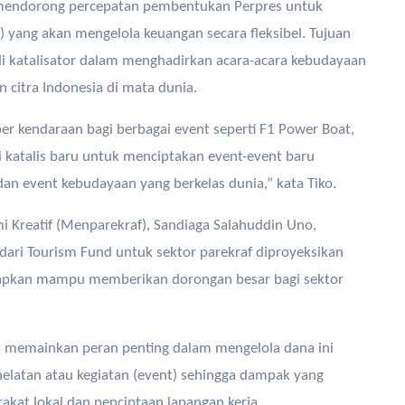
mendorong percepatan pembentukan Perpres untuk
ng akan mengelola keuangan secara fleksibel. Tujuan
di katalisator dalam menghadirkan acara-acara kebudayaan
citra Indonesia di mata dunia.
er kendaraan bagi berbagai event seperti F1 Power Boat,
 katalis baru untuk menciptakan event-event baru
an event kebudayaan yang berkelas dunia,” kata Tiko.
i Kreatif (Menparekraf), Sandiaga Salahuddin Uno,
ari Tourism Fund untuk sektor parekraf diproyeksikan
harapkan mampu memberikan dorongan besar bagi sektor
n memainkan peran penting dalam mengelola dana ini
elatan atau kegiatan (event) sehingga dampak yang
akat lokal dan penciptaan lapangan kerja.