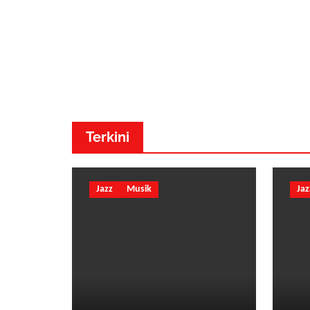
Dr. Made Adnyana - Musik
Terkini
Jazz
Musik
Jaz