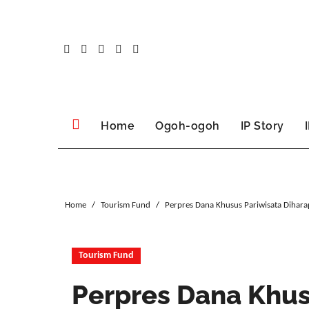
Skip
to
content
Home
Ogoh-ogoh
IP Story
Home
Tourism Fund
Perpres Dana Khusus Pariwisata Dihara
Tourism Fund
Perpres Dana Khus