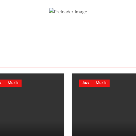
z
Musik
Jazz
Musik