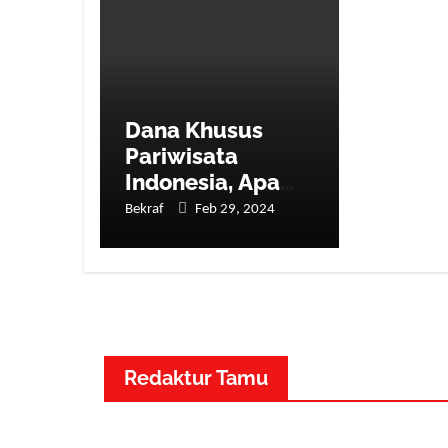
Dana Khusus
Pariwisata
Indonesia, Apa
Peran Pemda dan
Bekraf
Feb 29, 2024
Pelaku Industri
Wisata?
Redaktur Tamu