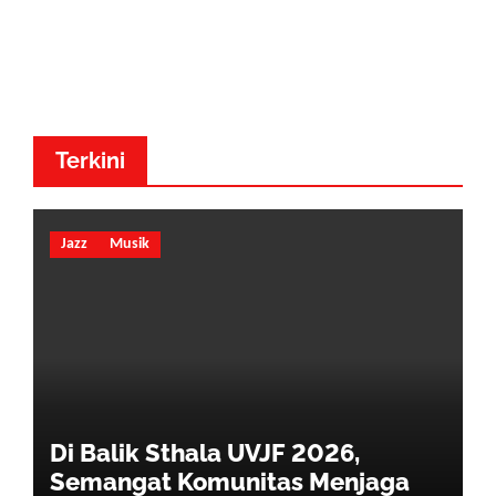
Dr. Made Adnyana - Musik
Dewa
Terkini
Jazz
Musik
Di Balik Sthala UVJF 2026,
Semangat Komunitas Menjaga