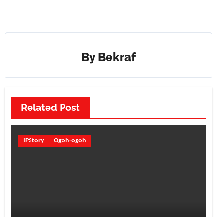
By
Bekraf
Related Post
IPStory
Ogoh-ogoh