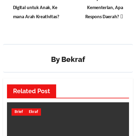
navigation
Digital untuk Anak, Ke
Kementerian, Apa
mana Arah Kreativitas?
Respons Daerah?
By
Bekraf
Related Post
Brief
Ekraf