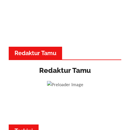
Redaktur Tamu
Redaktur Tamu
Dr. Made Adnyana - Musik
Dewa