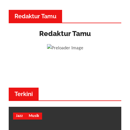
Redaktur Tamu
Redaktur Tamu
Dr. Made Adnyana - Musik
Dewa
Terkini
Jazz
Musik