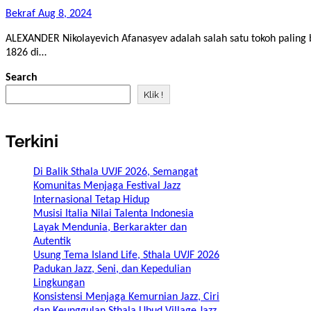
Bekraf
Aug 8, 2024
ALEXANDER Nikolayevich Afanasyev adalah salah satu tokoh paling berpengaruh dalam dunia folklore Rusia. Lahir pada tahun
1826 di…
Search
Klik !
Terkini
Di Balik Sthala UVJF 2026, Semangat
Komunitas Menjaga Festival Jazz
Internasional Tetap Hidup
Musisi Italia Nilai Talenta Indonesia
Layak Mendunia, Berkarakter dan
Autentik
Usung Tema Island Life, Sthala UVJF 2026
Padukan Jazz, Seni, dan Kepedulian
Lingkungan
Konsistensi Menjaga Kemurnian Jazz, Ciri