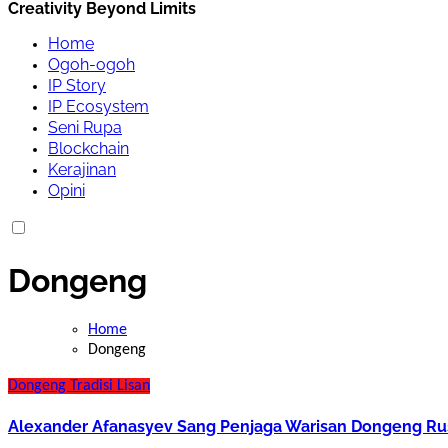
Creativity Beyond Limits
Home
Ogoh-ogoh
IP Story
IP Ecosystem
Seni Rupa
Blockchain
Kerajinan
Opini
Dongeng
Home
Dongeng
Dongeng
Tradisi Lisan
Alexander Afanasyev Sang Penjaga Warisan Dongeng Ru