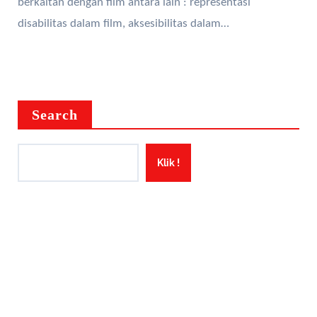
berkaitan dengan film antara lain : representasi
disabilitas dalam film, aksesibilitas dalam…
Search
Klik !