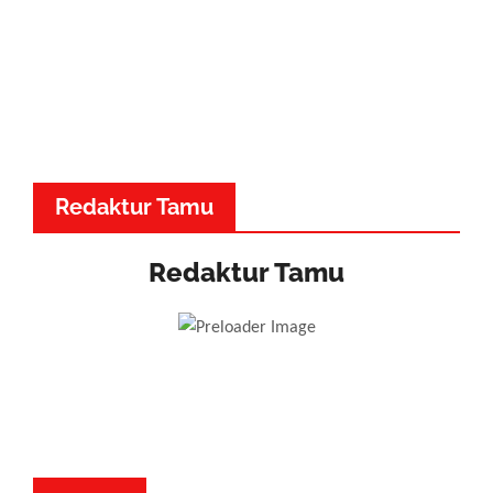
Redaktur Tamu
Redaktur Tamu
Dr. Made Adnyana - Musik
Dewa