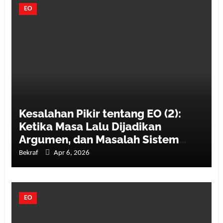
EO
Kesalahan Pikir tentang EO (2):
Ketika Masa Lalu Dijadikan
Argumen, dan Masalah Sistem
Disederhanakan
Bekraf
Apr 6, 2026
EO