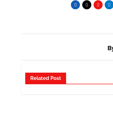
B
Related Post