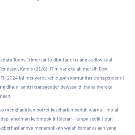
dara Tonny Trimarsanto diputar di ruang audiovisual
npasar, Kamis (21/8). Film yang telah meraih Best
(FFI) 2024 ini menyorot kehidupan komunitas transgender di
ang dihuni santri transgender dewasa, di mana mereka
maan.
anto menghadirkan potret keseharian penuh warna—mulai
adapi ancaman kelompok intoleran—tanpa sedikit pun
a keberhasilannya menampilkan wajah kemanusiaan yang