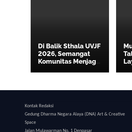
Di Balik Sthala UVJF
Mus
2026, Semangat
Ta
Komunitas Menjaga
La
Festival Jazz
Be
Internasional Tetap
Au
Hidup
Kontak Redaksi
Gedung Dharma Negara Alaya (DNA) Art & Creative
Space
Jalan Mulawarman No. 1 Denpasar