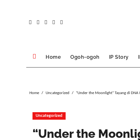
Skip
to
content
Home
Ogoh-ogoh
IP Story
Home
Uncategorized
“Under the Moonlight” Tayang di DNA
Uncategorized
“Under the Moonli