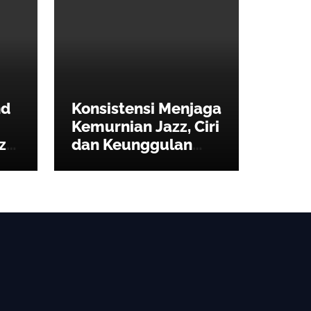
nd
Konsistensi Menjaga
Kemurnian Jazz, Ciri
zz,
dan Keunggulan
Sthala Ubud Village
Jazz Festival