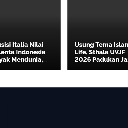
isi Italia Nilai
Usung Tema Isla
lenta Indonesia
Life, Sthala UVJF
yak Mendunia,
2026 Padukan Ja
rkarakter dan
Seni, dan
tentik
Kepedulian
Lingkungan