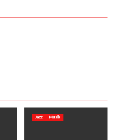
Dewa Gede Palg
Jazz
Musik