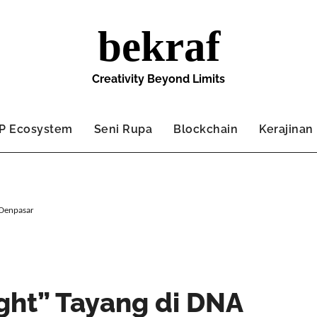
bekraf
Creativity Beyond Limits
IP Ecosystem
Seni Rupa
Blockchain
Kerajinan
 Denpasar
ght” Tayang di DNA