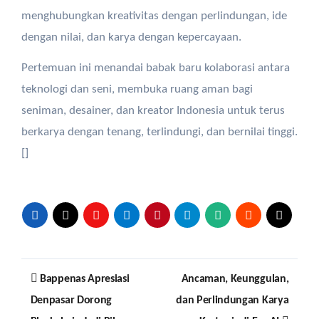
menghubungkan
kreativitas
dengan
perlindungan
, ide
dengan
nilai
, dan
karya
dengan
kepercayaan
.
Pertemuan
ini
menandai
babak
baru
kolaborasi
antara
teknologi
dan
seni
,
membuka
ruang
aman
bagi
seniman
,
desainer
, dan
kreator
Indonesia
untuk
terus
berkarya
dengan
tenang
,
terlindungi
, dan
bernilai
tinggi
.
[]
Post
Bappenas Apresiasi
Ancaman, Keunggulan,
navigation
Denpasar Dorong
dan Perlindungan Karya