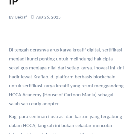
IP
By
Bekraf
Aug 26, 2025
Di
tengah
derasnya
arus
karya
kreatif
digital,
sertifikasi
menjadi
kunci
penting
untuk
melindungi
hak
cipta
sekaligus
menjaga
nilai
dari
setiap
karya
.
Inovasi
ini
kini
hadir
lewat
Kraflab.id, platform
berbasis
blockchain
untuk
sertifikasi
karya
kreatif
yang
resmi
menggandeng
HOCA Academy (House of Cartoon Mania)
sebagai
salah
satu
early adopter.
Bagi
para
seniman
ilustrasi
dan
kartun
yang
tergabung
dalam
HOCA,
langkah
ini
bukan
sekadar
mencoba