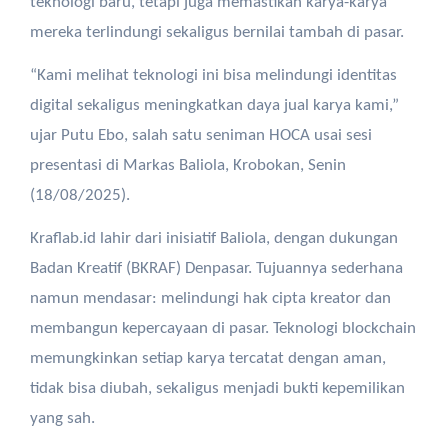
teknologi
baru
,
tetapi
juga
memastikan
karya-karya
mereka
terlindungi
sekaligus
bernilai
tambah
di pasar.
“Kami
melihat
teknologi
ini
bisa
melindungi
identitas
digital
sekaligus
meningkatkan
daya
jual
karya
kami,”
ujar
Putu
Ebo
, salah
satu
seniman
HOCA
usai
sesi
presentasi
di Markas Baliola, Krobokan,
Senin
(18/08/2025).
Kraflab.id
lahir
dari
inisiatif
Baliola
,
dengan
dukungan
Badan
Kreatif
(BKRAF) Denpasar.
Tujuannya
sederhana
namun
mendasar
:
melindungi
hak
cipta
kreator
dan
membangun
kepercayaan
di pasar.
Teknologi
blockchain
memungkinkan
setiap
karya
tercatat
dengan
aman
,
tidak
bisa
diubah
,
sekaligus
menjadi
bukti
kepemilikan
yang
sah
.