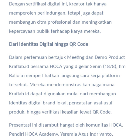
Dengan
sertifikasi
digital
ini
,
kreator
tak
hanya
memperoleh
perlindungan
,
tetapi
juga
dapat
membangun
citra
profesional
dan
meningkatkan
kepercayaan
publik
terhadap
karya
mereka
.
Dari Identitas Digital hingga QR Code
Dalam
pertemuan
bertajuk
Meeting dan Demo Product
Kraflab.id
bersama
HOCA yang
digelar
Senin
(18/8),
tim
Baliola
memperlihatkan
langsung
cara
kerja
platform
tersebut. Mereka
mendemonstrasikan
bagaimana
Kraflab.id
dapat
digunakan
mulai
dari
membangun
identitas
digital brand
lokal
,
pencatatan
asal-usul
produk
,
hingga
verifikasi
keaslian
lewat
QR Code.
Presentasi
ini
disambut
hangat
oleh
komunitas
HOCA.
Pendiri
HOCA Academy,
Yeremia
Agus
Indriyanto
,