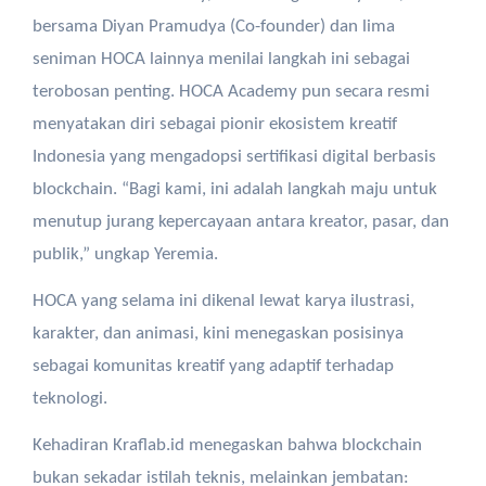
bersama
Diyan
Pramudya
(Co-founder) dan lima
seniman
HOCA
lainnya
menilai
langkah
ini
sebagai
terobosan
penting. HOCA
Academy pun
secara
resmi
menyatakan
diri
sebagai
pionir
ekosistem
kreatif
Indonesia yang
mengadopsi
sertifikasi
digital
berbasis
blockchain. “
Bagi
kami,
ini
adalah
langkah
maju
untuk
menutup
jurang
kepercayaan
antara
kreator
, pasar, dan
publik
,”
ungkap
Yeremia
.
HOCA yang
selama
ini
dikenal
lewat
karya
ilustrasi
,
karakter
, dan
animasi
,
kini
menegaskan
posisinya
sebagai
komunitas
kreatif
yang
adaptif
terhadap
teknologi
.
Kehadiran
Kraflab.id
menegaskan
bahwa
blockchain
bukan
sekadar
istilah
teknis
,
melainkan
jembatan
: