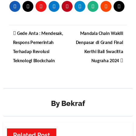
Post
Gede Anta : Mendesak,
Mandala Chain Wakili
navigation
Respons Pemerintah
Denpasar di Grand Final
Terhadap Revolusi
Kerthi Bali Swacitta
Teknologi Blockchain
Nugraha 2024
By
Bekraf
Related Post