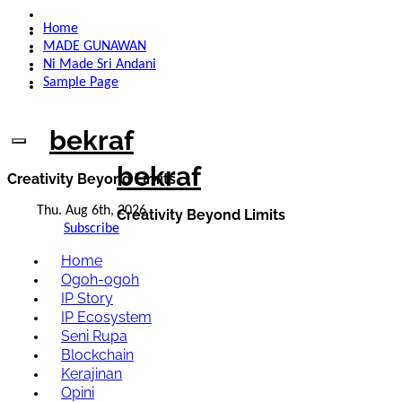
Skip
Home
to
MADE GUNAWAN
content
Ni Made Sri Andani
Sample Page
bekraf
bekraf
Creativity Beyond Limits
Thu. Aug 6th, 2026
Creativity Beyond Limits
Subscribe
Home
Ogoh-ogoh
IP Story
IP Ecosystem
Seni Rupa
Blockchain
Kerajinan
Opini