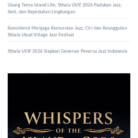
Usung Tema Island Life, Sthala UVJF 2026 Padukan Jazz,
Seni, dan Kepedulian Lingkungan
Konsistensi Menjaga Kemurnian Jazz, Ciri dan Keunggulan
Sthala Ubud Village Jazz Festival
Sthala UVJF 2026 Siapkan Generasi Penerus Jazz Indonesia