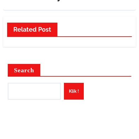
Related Post
Search
Klik !